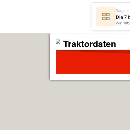
Ratgebe
Die 7
Wir hab
Traktordaten