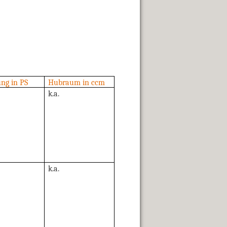
ung in PS
Hubraum in ccm
k.a.
k.a.