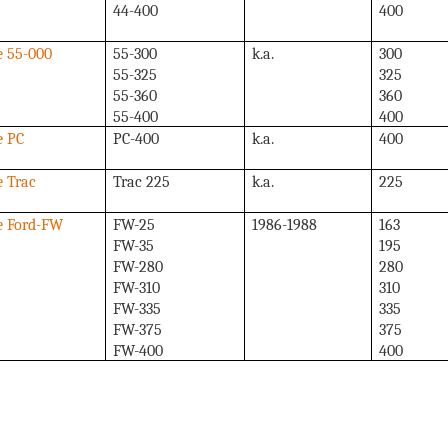
44-400
400
e 55-000
55-300
k.a.
300
55-325
325
55-360
360
55-400
400
e PC
PC-400
k.a.
400
e Trac
Trac 225
k.a.
225
ie Ford-FW
FW-25
1986-1988
163
FW-35
195
FW-280
280
FW-310
310
FW-335
335
FW-375
375
FW-400
400