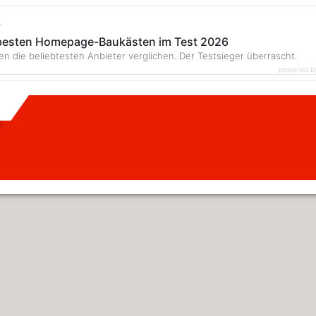
r
 besten Homepage-Baukästen im Test 2026
en die beliebtesten Anbieter verglichen. Der Testsieger überrascht.
powered b