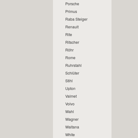
Porsche
Primus
Raba Steiger
Renault
Rite
Ritscher
Röhr
Rome
Ruhrstahl
Schlüter
Stihl
Upton
Valmet
Volvo
Wahl
Wagner
Waltana
White