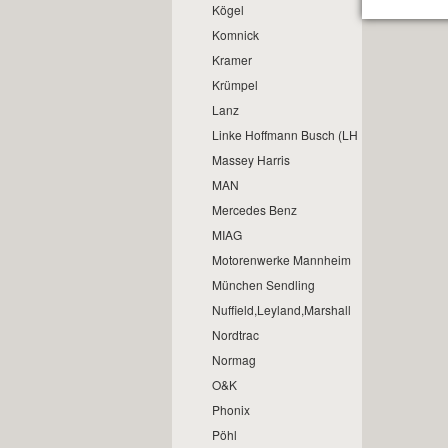
Kögel
Komnick
Kramer
Krümpel
Lanz
Linke Hoffmann Busch (LHB)
Massey Harris
MAN
Mercedes Benz
MIAG
Motorenwerke Mannheim
München Sendling
Nuffield,Leyland,Marshall
Nordtrac
Normag
O&K
Phonix
Pöhl