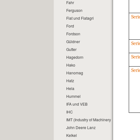
Fahr
Ferguson
Seri
Fiat und Fiatagri
Ford
Fordson
Güldner
Seri
Gutter
Seri
Hagedorn
Hako
Ser
Hanomag
Hatz
Hela
Hummel
IFA und VEB
IHC
IMT (Industry of Machinery and Tractors)
John Deere Lanz
Kelkel