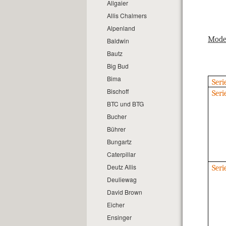
Allgaier
Allis Chalmers
Alpenland
Model
Baldwin
Bautz
Big Bud
Bima
Seri
Bischoff
Seri
BTC und BTG
Bucher
Bührer
Bungartz
Caterpillar
Deutz Allis
Seri
Deuliewag
David Brown
Eicher
Ensinger