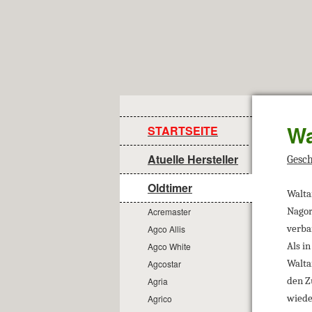
Wa
STARTSEITE
Atuelle Hersteller
Gesch
Oldtimer
Walta
Nagor
Acremaster
verba
Agco Allis
Als i
Agco White
Walta
Agcostar
den Z
Agria
wiede
Agrico