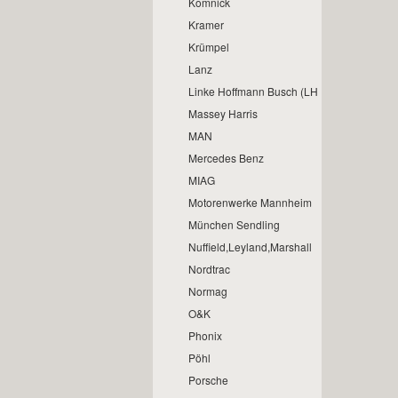
Komnick
Kramer
Krümpel
Lanz
Linke Hoffmann Busch (LHB)
Massey Harris
MAN
Mercedes Benz
MIAG
Motorenwerke Mannheim
München Sendling
Nuffield,Leyland,Marshall
Nordtrac
Normag
O&K
Phonix
Pöhl
Porsche