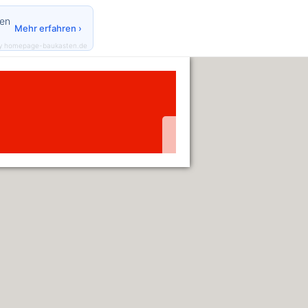
den
Mehr erfahren ›
y homepage-baukasten.de