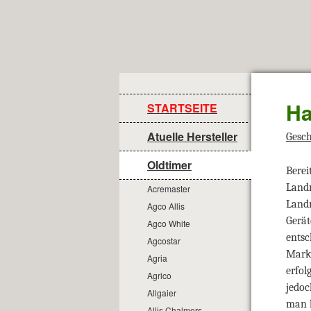
Ha
STARTSEITE
Atuelle Hersteller
Gesch
Oldtimer
Berei
Land
Acremaster
Landm
Agco Allis
Gerät
Agco White
entsc
Agcostar
Markt
Agria
erfol
Agrico
jedoc
Allgaier
man k
Allis Chalmers