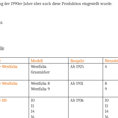
g der 1990er-Jahre aber auch diese Produktion eingestellt wurde.
Stan
16
lle
e
Modell
Baujahr
Nennlei
e Westfalia
Westfalia
Ab 1925
4
Grasmäher
e Westfalia
Westfalia 8
Ab 1931
8
Westfalia 9
9
e HS
10
Ab 1936
10
11
11
14
14
16
16