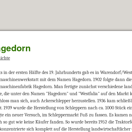
gedorn
ichte
ts in der ersten Hälfte des 19. Jahrhunderts gab es in Warendorf/West
maschinenwerkstatt mit dem Namen Hagedorn. 1902 folgte dann di
aschinenfabrik Hagedorn. Man fertigte zunächst verschiedene lan
e, die unter den Namen "Hagedorn" und "Westfalia" auf den Markt 
hloss man sich, auch Ackerschlepper herzustellen. 1936 kam schließl
. 1939 wurde die Herstellung von Schleppern nach ca. 1000 Stück ein
gte ein neuer Versuch, im Schleppermarkt Fuß zu fassen. Es kamen n
h so gut wie keine Käufer fanden. So wurde bereits 1952 die Traktorf
onzentrierte sich komplett auf die Herstellung landwirtschaftliche