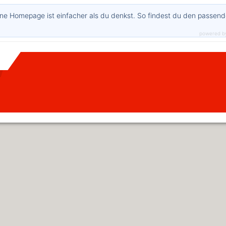
ne Homepage ist einfacher als du denkst. So findest du den passen
powered b