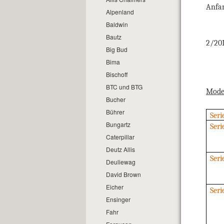
Anfan
Alpenland
Baldwin
Bautz
2/20
Big Bud
Bima
Bischoff
BTC und BTG
Mode
Bucher
Bührer
Seri
Bungartz
Seri
Caterpillar
Deutz Allis
Seri
Deuliewag
David Brown
Eicher
Seri
Ensinger
Fahr