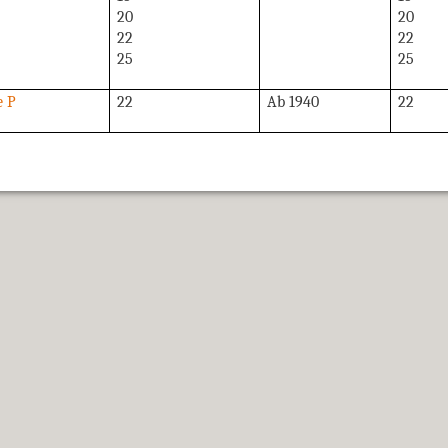
20
20
22
22
25
25
e P
22
Ab 1940
22