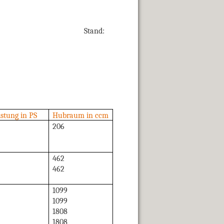
d:
stung in PS
Hubraum in ccm
206
462
462
1099
1099
1808
1808