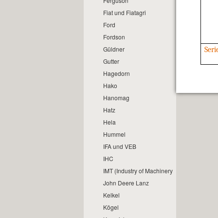
Ferguson
Fiat und Fiatagri
Ford
Fordson
Güldner
Seri
Gutter
Hagedorn
Hako
Hanomag
Hatz
Hela
Hummel
IFA und VEB
IHC
IMT (Industry of Machinery and Tractors)
John Deere Lanz
Kelkel
Kögel