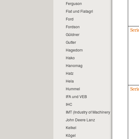
Ferguson
Fiat und Fiatagri
Ford
Fordson
Seri
Güldner
Gutter
Hagedorn
Hako
Hanomag
Hatz
Hela
Hummel
Seri
IFA und VEB
IHC
IMT (Industry of Machinery and Tractors)
John Deere Lanz
Kelkel
Kögel