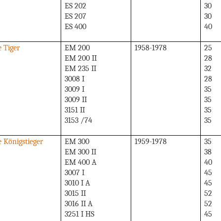
ES 202
30
ES 207
30
ES 400
40
e Tiger
EM 200
1958-1978
25
EM 200 II
28
EM 235 II
32
3008 I
28
3009 I
35
3009 II
35
3151 II
35
3153 /74
35
e Königstieger
EM 300
1959-1978
35
EM 300 II
38
EM 400 A
40
3007 I
45
3010 I A
45
3015 II
52
3016 II A
52
3251 I HS
45