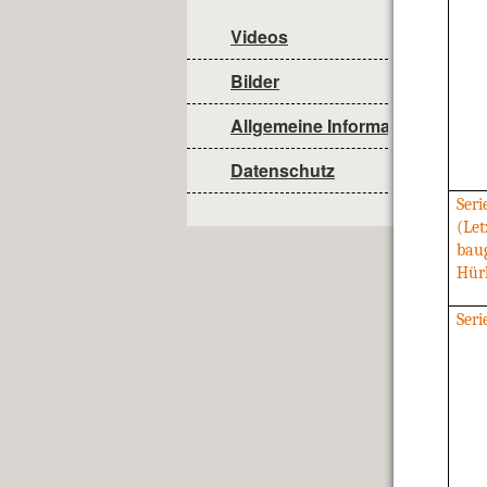
Videos
Bilder
Allgemeine Informationen
Datenschutz
Seri
(Let
baug
Hür
Seri