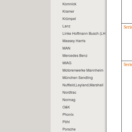
Komnick
Kramer
Krümpel
Lanz
Ser
Linke Hoffmann Busch (LHB)
Massey Harris
MAN
Mercedes Benz
MIAG
Ser
Motorenwerke Mannheim
München Sendling
Nuffield,Leyland,Marshall
Nordtrac
Normag
O&K
Phonix
Pöhl
Porsche