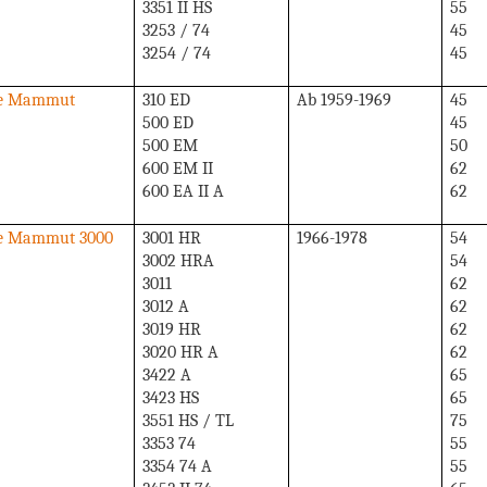
3351 II HS
55
3253 / 74
45
3254 / 74
45
ie Mammut
310 ED
Ab 1959-1969
45
500 ED
45
500 EM
50
600 EM II
62
600 EA II A
62
ie Mammut 3000
3001 HR
1966-1978
54
3002 HRA
54
3011
62
3012 A
62
3019 HR
62
3020 HR A
62
3422 A
65
3423 HS
65
3551 HS / TL
75
3353 74
55
3354 74 A
55