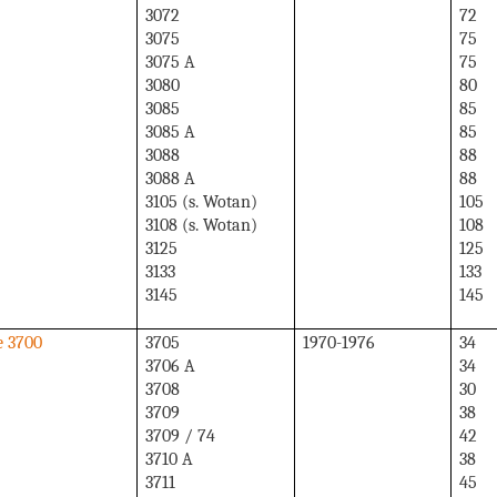
3072
72
3075
75
3075 A
75
3080
80
3085
85
3085 A
85
3088
88
3088 A
88
3105 (s. Wotan)
105
3108 (s. Wotan)
108
3125
125
3133
133
3145
145
e 3700
3705
1970-1976
34
3706 A
34
3708
30
3709
38
3709 / 74
42
3710 A
38
3711
45