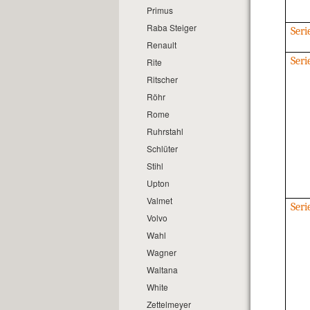
Primus
Raba Steiger
Seri
Renault
Ser
Rite
Ritscher
Röhr
Rome
Ruhrstahl
Schlüter
Stihl
Upton
Valmet
Seri
Volvo
Wahl
Wagner
Waltana
White
Zettelmeyer