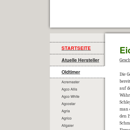
Ei
STARTSEITE
Atuelle Hersteller
Gesch
Oldtimer
Die G
berei
Acremaster
auf d
Agco Allis
Währe
Agco White
Schle
Agcostar
man d
Agria
den 1
Agrico
Schma
Allgaier
Firma