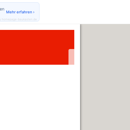
den
Mehr erfahren ›
y homepage-baukasten.de