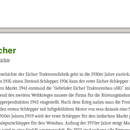
cher
ichte
eschichte der Eicher Traktorenfabrik geht in die 1930er Jahre zurück
ts 1935 einen Dreirad-Schlepper. 1936 kam der erste Eicher-Schlepp
en Markt. 1941 entstand die "Gebrüder Eicher Traktorenbau oHG" mit
nd des zweiten Weltkrieges musste die Firma für die Rüstungsindust
pperproduktion 1942 eingestellt. Nach dem Krieg nahm man die Produ
en ersten Schlepper mit luftgekühltem Motor vor, was damals eine 
950er Jahren.1959 wird der erste Schlepper für den indischen Markt g
lspurschlepper für den Weinbau. Anfang der 1970er Jahre steigt Mas
 wird in eine GmbH umgewandelt. Bis 1973 sind nahezu alle Firmen