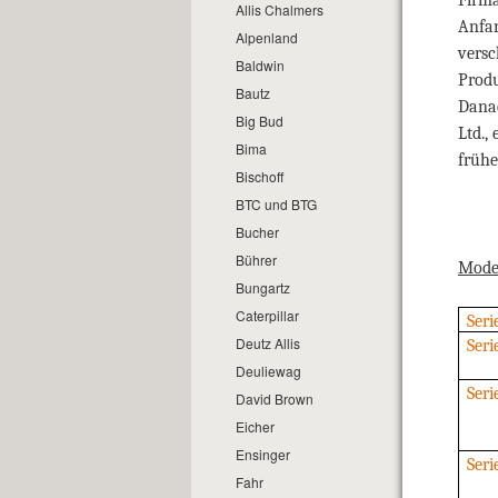
Allis Chalmers
Anfan
Alpenland
versc
Baldwin
Produ
Bautz
Danac
Big Bud
Ltd.,
Bima
frühe
Bischoff
BTC und BTG
Bucher
Bührer
Mode
Bungartz
Caterpillar
Seri
Deutz Allis
Seri
Deuliewag
Seri
David Brown
Eicher
Ensinger
Ser
Fahr