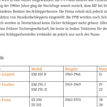
g der 1980er Jahre ging die Nachfrage soweit zurück, dass MF bei Eic
hiedene Besitzer des Schlepperbauers. Die Firma erholt sich jedoch ni
ktion von Standardschleppern eingestellt. Bis 1998 werden noch Sch
h werden in Deutschland keine Eicher-Schlepper mehr gebaut. Aller
 eine frühere Tochtergesellschaft, bis heute in Indien Traktoren für 
ren Schlepperhersteller verbindet sie jedoch nur noch der Name.
lle
e
Modell
Baujahr
Nenn
e Leopard
EM 100 B
1960-1966
15
e Panther
EM 295 I
1959-1969
19
EM 295 II
22
ie Puma
ES 200
1960-1970
28
ES 201
28