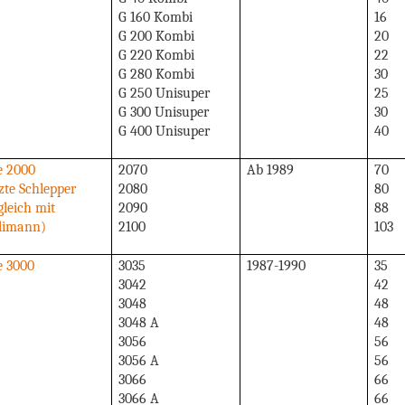
G 160 Kombi
16
G 200 Kombi
20
G 220 Kombi
22
G 280 Kombi
30
G 250 Unisuper
25
G 300 Unisuper
30
G 400 Unisuper
40
e 2000
2070
Ab 1989
70
zte Schlepper
2080
80
leich mit
2090
88
limann)
2100
103
e 3000
3035
1987-1990
35
3042
42
3048
48
3048 A
48
3056
56
3056 A
56
3066
66
3066 A
66