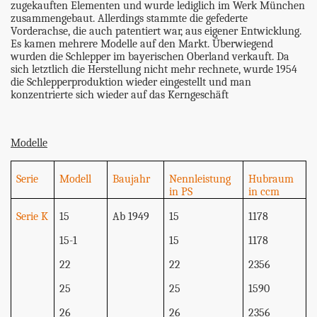
zugekauften Elementen und wurde lediglich im Werk München
zusammengebaut. Allerdings stammte die gefederte
Vorderachse, die auch patentiert war, aus eigener Entwicklung.
Es kamen mehrere Modelle auf den Markt. Überwiegend
wurden die Schlepper im bayerischen Oberland verkauft. Da
sich letztlich die Herstellung nicht mehr rechnete, wurde 1954
die Schlepperproduktion wieder eingestellt und man
konzentrierte sich wieder auf das Kerngeschäft
Modelle
Serie
Modell
Baujahr
Nennleistung
Hubraum
in PS
in ccm
Serie K
15
Ab 1949
15
1178
15-1
15
1178
22
22
2356
25
25
1590
26
26
2356