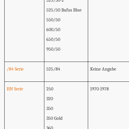
525/50-2
525/50 Bafus Blue
550/50
600/50
650/50
 Tractors)
950/50
/84 Serie
525/84
Keine Angabe
HN Serie
250
1970-1978
320
350
350 Gold
360