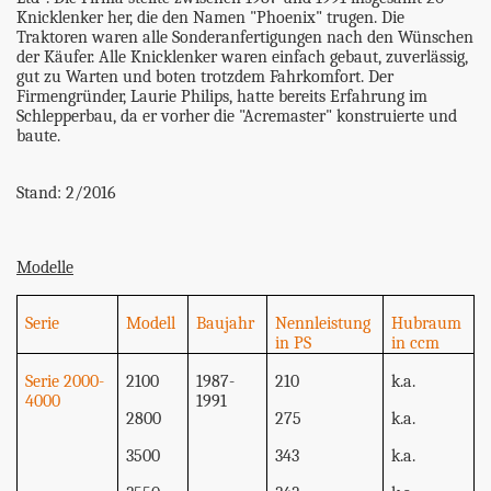
Knicklenker her, die den Namen "Phoenix" trugen. Die
Traktoren waren alle Sonderanfertigungen nach den Wünschen
der Käufer. Alle Knicklenker waren einfach gebaut, zuverlässig,
gut zu Warten und boten trotzdem Fahrkomfort. Der
Firmengründer, Laurie Philips, hatte bereits Erfahrung im
Schlepperbau, da er vorher die "Acremaster" konstruierte und
baute.
Stand: 2/2016
Modelle
Serie
Modell
Baujahr
Nennleistung
Hubraum
in PS
in ccm
Serie 2000-
2100
1987-
210
k.a.
4000
1991
2800
275
k.a.
3500
343
k.a.