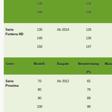
130
126
140
136
Serie
130
Ab 2014
126
Forterra HD
140
136
150
147
Serie:
Modell:
Baujahr
Nennleistung:
Maxi
PS
Serie
70
Ab 2012
65
Proxima
80
78
90
89
100
98