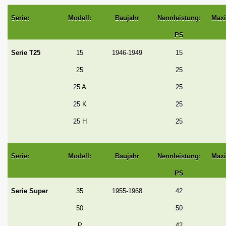
Serie:
Modell:
Baujahr
Nennleistung:
Maxi
PS
Serie T25
15
1946-1949
15
25
25
25 A
25
25 K
25
25 H
25
Serie:
Modell:
Baujahr
Nennleistung:
Maxi
PS
Serie Super
35
1955-1968
42
50
50
P
42