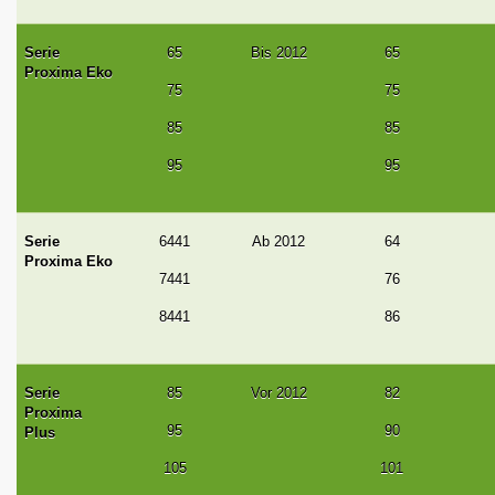
Serie
65
Bis 2012
65
Proxima Eko
75
75
85
85
95
95
Serie
6441
Ab 2012
64
Proxima Eko
7441
76
8441
86
Serie
85
Vor 2012
82
Proxima
95
90
Plus
105
101