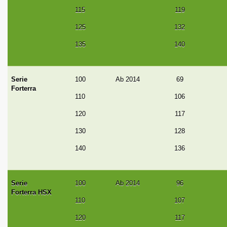
115
119
125
132
135
140
Serie
100
Ab 2014
69
Forterra
110
106
120
117
130
128
140
136
Serie
100
Ab 2014
96
Forterra HSX
110
107
120
117