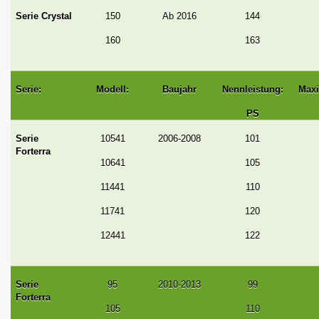
Serie Crystal
150
Ab 2016
144
160
163
Serie:
Modell:
Baujahr
Nennleistung:
Maxi
PS
Serie
10541
2006-2008
101
Forterra
10641
105
11441
110
11741
120
12441
122
Serie
95
2010-2013
99
Forterra
105
110