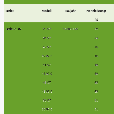
Serie:
Modell:
Baujahr
Nennleistung:
PS
Serie D - 07
28 07
1980-1990
29
36 07
34
40 07
35
40 07 P
35
45 07
40
45 07 C
40
48 07
45
48 07 C
45
52 07
51
52 07 C
51