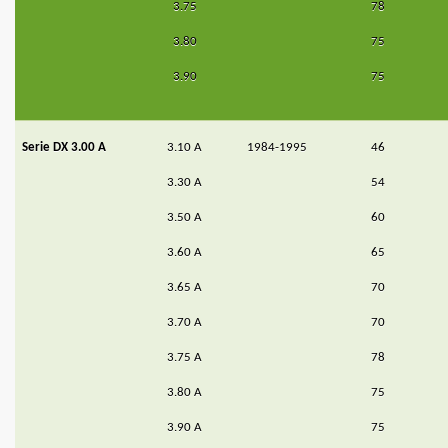
3.75
78
3.80
75
3.90
75
Serie DX 3.00 A
3.10 A
1984-1995
46
3.30 A
54
3.50 A
60
3.60 A
65
3.65 A
70
3.70 A
70
3.75 A
78
3.80 A
75
3.90 A
75