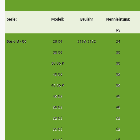
Serie:
Modell:
Baujahr
Nennleistung:
PS
Serie D - 06
25 06
1968-1982
24
30 06
30
30 06 P
30
40 06
35
40 06 P
35
45 06
40
50 06
48
52 06
52
55 06
62