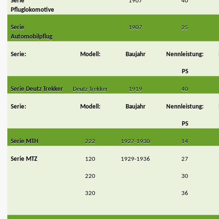
Serie
1907
40
Pfluglokomotive
Serie
1907
25
Automobilpflug
Serie:
Modell:
Baujahr
Nennleistung:
PS
Serie Deutz Trekker
Deutz Trekker
1919
40
Serie:
Modell:
Baujahr
Nennleistung:
PS
Serie MTH
222
1927-1930
14
Serie MTZ
120
1929-1936
27
220
30
320
36