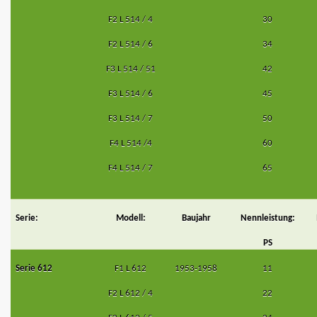
F2 L 514 / 4
30
F2 L 514 / 6
34
F3 L 514 / 51
42
F3 L 514 / 6
45
F3 L 514 / 7
50
F4 L 514 /4
60
F4 L 514 / 7
65
Serie:
Modell:
Baujahr
Nennleistung:
PS
Serie 612
F1 L 612
1953-1958
11
F2 L 612 / 4
22