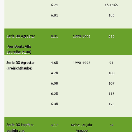
6.71
160-165
6.81
185
Serie DX AgroStar
8.31
1993-1995
230
(Aus Deutz Allis
Baureihe 9100)
Serie DX Agrostar
4.68
1990-1995
91
(Freisichthaube)
4.78
100
6.08
107
6.28
115
6.38
125
Serie DX Hopfen-
4.17
Keine Baujahr
74
ausführung
Angabe