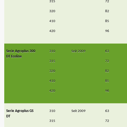
315
72
320
82
410
85
420
96
Serie Agroplus 300
310
Seit 2009
63
DT Ecoline
315
72
320
82
410
85
420
96
Serie Agroplus GS
310
Seit 2009
63
DT
315
72