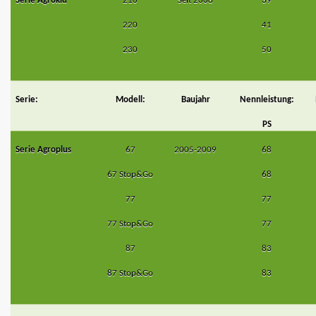
Serie Agrokid
210
Seit 2008
39
220
41
230
50
Serie:
Modell:
Baujahr
Nennleistung:
PS
Serie Agroplus
67
2005-2009
68
67 Stop&Go
68
77
77
77 Stop&Go
77
87
83
87 Stop&Go
83