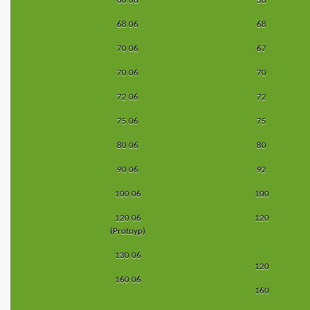
60 06
58
68 06
68
70 06
67
70 06
70
72 06
72
75 06
75
80 06
80
90 06
92
100 06
100
120 06
120
(Protoyp)
130 06
120
160 06
160