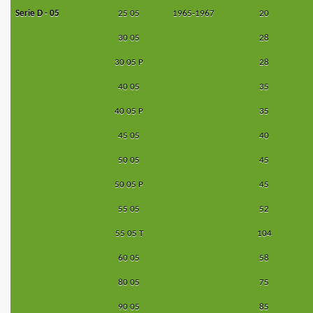
Serie D - 05
25 05
1965-1967
20
30 05
28
30 05 P
28
40 05
35
40 05 P
35
45 05
40
50 05
45
50 05 P
45
55 05
52
55 05 T
104
60 05
58
80 05
75
90 05
85