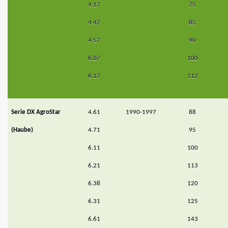
4.17
75
4.47
85
4.57
90
6.07
100
6.17
112
Serie DX AgroStar
4.61
1990-1997
88
(Haube)
4.71
95
6.11
100
6.21
113
6.38
120
6.31
125
6.61
143