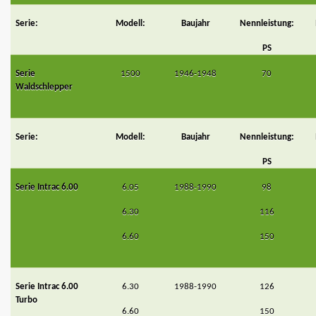
Serie:
Modell:
Baujahr
Nennleistung:
PS
Serie
1500
1946-1948
70
Waldschlepper
Serie:
Modell:
Baujahr
Nennleistung:
PS
Serie Intrac 6.00
6.05
1988-1990
98
6.30
116
6.60
150
Serie Intrac 6.00
6.30
1988-1990
126
Turbo
6.60
150