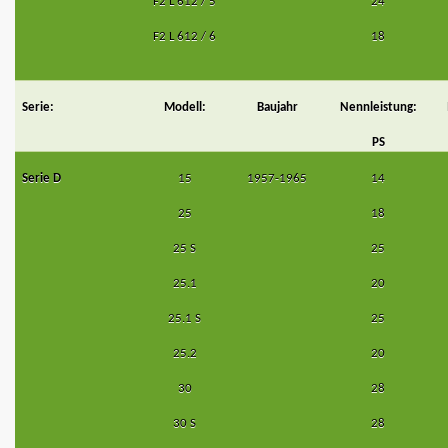
F2 L 612 / 5
24
F2 L 612 / 6
18
Serie:
Modell:
Baujahr
Nennleistung:
PS
Serie D
15
1957-1965
14
25
18
25 S
25
25.1
20
25.1 S
25
25.2
20
30
28
30 S
28