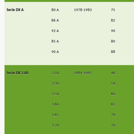
Serie DX A
80 A
1978-1983
75
86 A
82
92 A
90
85 A
80
90 A
88
Serie DX 3.00
3.10
1984-1995
46
3.30
54
3.50
60
3.60
65
3.65
70
3.70
70