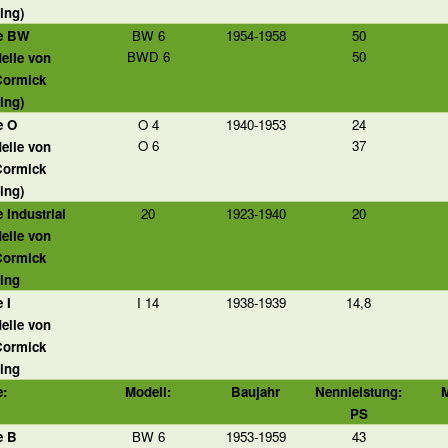
ing)
ie BW
BW 6
1954-1958
50
BWD 6
50
elle von
Cormick
ing)
e O
O 4
1940-1953
24
O 6
37
elle von
Cormick
ing)
e Industrial
20
1923-1940
20
elle von
Cormick
ing
 I
I 14
1938-1939
14,8
elle von
Cormick
ing
e:
Modell:
Baujahr
Nennleistung:
M
PS
e B
BW 6
1953-1959
43