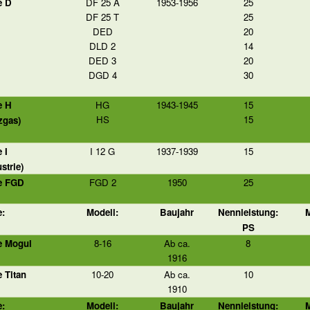
e D
DF 25 A
1953-1956
25
DF 25 T
25
DED
20
DLD 2
14
DED 3
20
DGD 4
30
e H
HG
1943-1945
15
HS
15
zgas)
 I
I 12 G
1937-1939
15
strie)
e FGD
FGD 2
1950
25
e:
Modell:
Baujahr
Nennleistung:
M
PS
e Mogul
8-16
Ab ca.
8
1916
e Titan
10-20
Ab ca.
10
1910
e:
Modell:
Baujahr
Nennleistung:
M