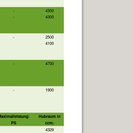
-
4300
-
4300
-
2500
4100
-
4700
-
1900
aximalleistung:
Hubraum in
PS
ccm:
4329