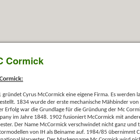
 Cormick
Cormick:
 gründet Cyrus McCormick eine eigene Firma. Es werden la
estellt. 1834 wurde der erste mechanische Mähbinder von
er Erfolg war die Grundlage für die Gründung der Mc Corm
any im Jahre 1848. 1902 fusioniert McCormick mit andere
ester. Der Name McCormick verschwindet nicht ganz und ta
tormodellen von IH als Beiname auf. 1984/85 übernimmt Ca
rnational Harvester. Der Markenname Mc Cormick wird nic