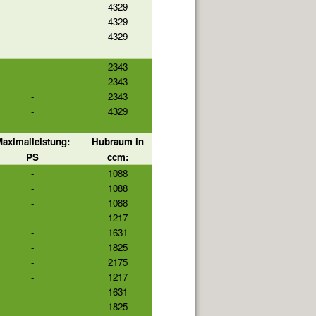
4329
4329
4329
-
2343
-
2343
-
2343
-
4329
aximalleistung:
Hubraum in
PS
ccm:
-
1088
-
1088
-
1088
-
1217
-
1631
-
1825
-
2175
-
1217
-
1631
-
1825