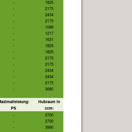
-
1825
-
2175
-
2434
-
2175
-
1088
-
1217
-
1631
-
1825
-
1825
-
2175
-
2175
-
2434
-
2434
-
2175
-
3080
aximalleistung:
Hubraum in
PS
ccm:
-
2700
-
2700
-
3990