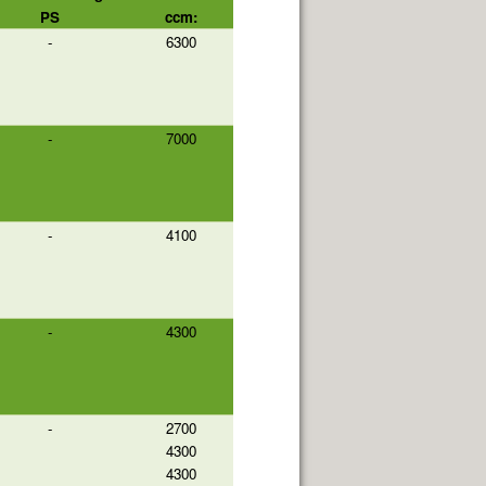
PS
ccm:
-
6300
-
7000
-
4100
-
4300
-
2700
4300
4300