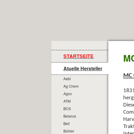
MC
STARTSEITE
Atuelle Hersteller
MC 
Aebi
Ag Chem
1831
Agco
herg
ATM
Dies
BCS
Comp
Belarus
Harv
Bell
Trak
Bühler
Inte