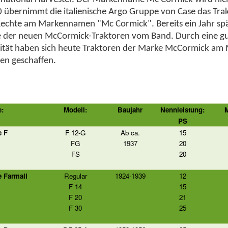
 übernimmt die italienische Argo Gruppe von Case das Tr
Rechte am Markennamen "Mc Cormick". Bereits ein Jahr spät
e der neuen McCormick-Traktoren vom Band. Durch eine gu
ität haben sich heute Traktoren der Marke McCormick am 
n geschaffen.
e:
Modell:
Baujahr
Nennleistung:
M
PS
e F
F 12-G
Ab ca.
15
FG
1937
20
FS
20
e Farmall
Regular
1924-1939
12
F 14
15
F 20
21
F 30
25