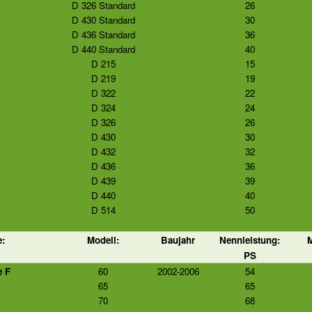
D 326 Standard
26
D 430 Standard
30
D 436 Standard
36
D 440 Standard
40
D 215
15
D 219
19
D 322
22
D 324
24
D 326
26
D 430
30
D 432
32
D 436
36
D 439
39
D 440
40
D 514
50
e:
Modell:
Baujahr
Nennleistung:
M
PS
e F
60
2002-2006
54
65
65
70
68