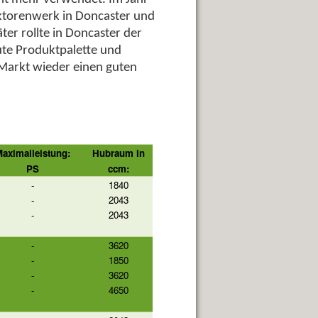
aktorenwerk in Doncaster und
er rollte in Doncaster der
te Produktpalette und
Markt wieder einen guten
aximalleistung:
Hubraum in
PS
ccm:
-
1840
-
2043
-
2043
-
3620
-
1850
-
3620
-
4650