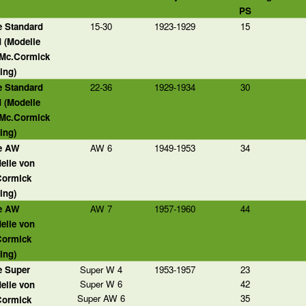
PS
e Standard
15-30
1923-1929
15
d (Modelle
 Mc.Cormick
ing)
e Standard
22-36
1929-1934
30
d (Modelle
 Mc.Cormick
ing)
ie AW
AW 6
1949-1953
34
elle von
Cormick
ing)
ie AW
AW 7
1957-1960
44
elle von
Cormick
ing)
e Super
Super W 4
1953-1957
23
Super W 6
42
elle von
Super AW 6
35
Cormick