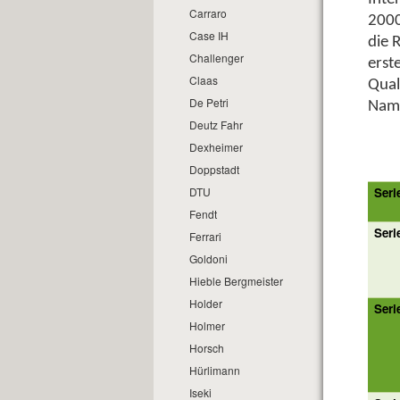
Carraro
2000
Case IH
die 
Challenger
erst
Claas
Qual
De Petri
Name
Deutz Fahr
Dexheimer
Doppstadt
Seri
DTU
Fendt
Seri
Ferrari
Goldoni
Hieble Bergmeister
Holder
Seri
Holmer
Horsch
Hürlimann
Iseki