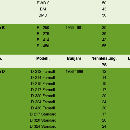
BWD 6
50
BM
43
BMD
50
e B
B - 250
1955-1961
30
B - 275
35
B - 414
42
B - 450
55
e:
Modell:
Baujahr
Nennleistung:
M
PS
e D
D 212 Farmall
1956-1966
12
D 214 Farmall
14
D 215 Farmall
15
D 217 Farmall
17
D 320 Farmall
20
D 324 Farmall
24
D 430 Farmall
30
D 217 Standard
17
D 320 Standard
20
D 324 Standard
24