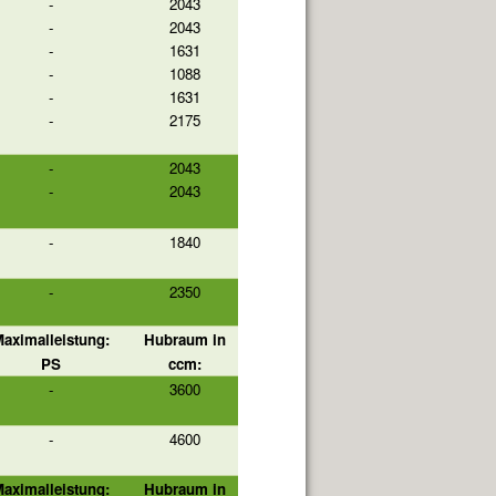
-
2043
-
2043
-
1631
-
1088
-
1631
-
2175
-
2043
-
2043
-
1840
-
2350
aximalleistung:
Hubraum in
PS
ccm:
-
3600
-
4600
aximalleistung:
Hubraum in