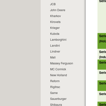
Seri
JCB
John Deere
Kharkov
Kirovets
Krieger
Kubota
Seri
Lamborghini
(Hol
Landini
Lindner
Serie
(Indu
Mali
Seri
Massey Ferguson
MC Cormick
Seri
New Holland
Reform
Seri
Rigitrac
Same
Seri
Sauerburger
Seri
Shibaura