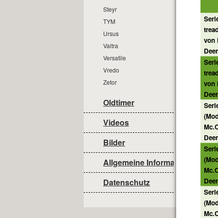
Steyr
Seri
TYM
trea
Ursus
von
Valtra
Deer
Versatile
Seri
Vredo
trea
Zetor
von
Deer
Oldtimer
Ser
(Mod
Videos
Mc.
Deer
Bilder
Ser
(Mod
Allgemeine Informationen
Mc.
Deer
Datenschutz
Seri
(Mod
Mc.