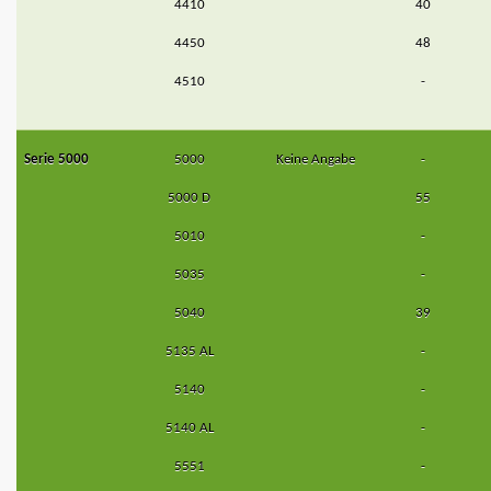
4410
40
4450
48
4510
-
Serie 5000
5000
Keine Angabe
-
5000 D
55
5010
-
5035
-
5040
39
5135 AL
-
5140
-
5140 AL
-
5551
-