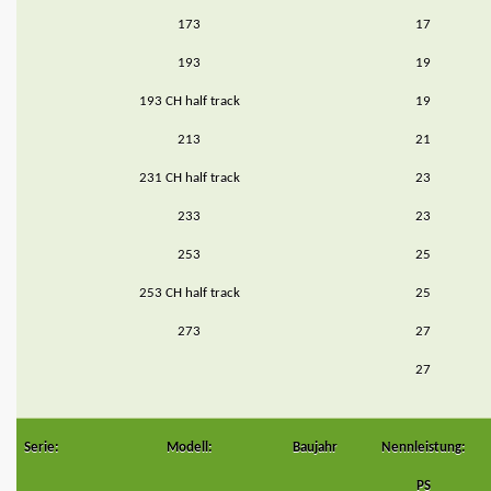
173
17
193
19
193 CH half track
19
213
21
231 CH half track
23
233
23
253
25
253 CH half track
25
273
27
27
Serie:
Modell:
Baujahr
Nennleistung:
PS