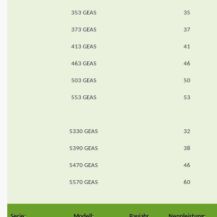
353 GEAS
35
373 GEAS
37
413 GEAS
41
463 GEAS
46
503 GEAS
50
553 GEAS
53
5330 GEAS
32
5390 GEAS
38
5470 GEAS
46
5570 GEAS
60
Serie:
Modell:
Baujahr
Nennleistung: