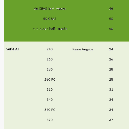
46 GEAS half - tracks
46
50 GEAS
50
50 C GEAS half - tracks
50
Serie AT
240
Keine Angabe
24
260
26
280
28
280 PC
28
310
31
340
34
340 PC
34
370
37