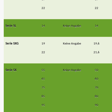
22
22
Serie SL
14
Keine Angabe
14
Serie SXG
19
Keine Angabe
19,6
22
21,6
Serie SX
55
Keine Angabe
50
65
60
75
70
85
80
95
90