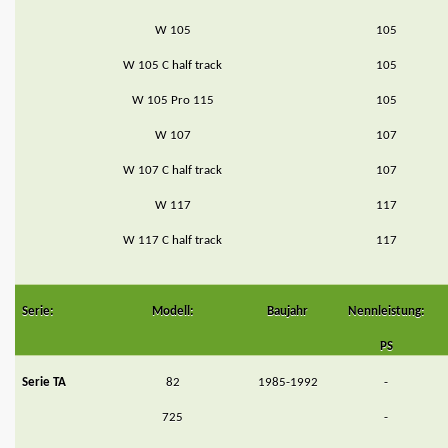
W 105
105
W 105 C half track
105
W 105 Pro 115
105
W 107
107
W 107 C half track
107
W 117
117
W 117 C half track
117
Serie:
Modell:
Baujahr
Nennleistung:
PS
Serie TA
82
1985-1992
-
725
-