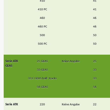
410
41
410 PC
41
460
46
460 PC
46
500
50
500 PC
50
Serie ATK
25 GEAS
Keine Angabe
25
GEAS
33 GEAS
33
33 C GEAS half- tracks
33
56 GEAS
56
Serie ATK
220
Keine Angabe
22