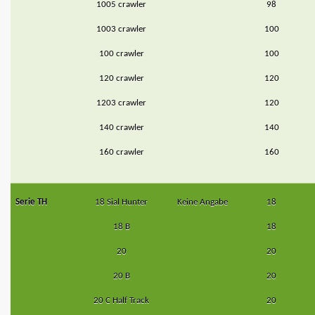
1005 crawler
98
1003 crawler
100
100 crawler
100
120 crawler
120
1203 crawler
120
140 crawler
140
160 crawler
160
Serie TH
18 Sial Hunter
Keine Angabe
18
18 B
18
20
20
20 B
20
20 C Half Track
20