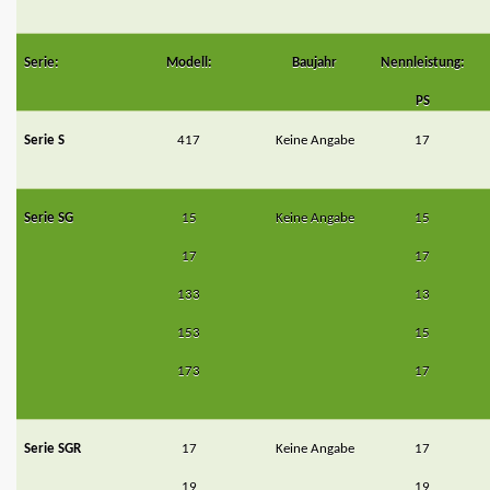
Serie:
Modell:
Baujahr
Nennleistung:
PS
Serie S
417
Keine Angabe
17
Serie SG
15
Keine Angabe
15
17
17
133
13
153
15
173
17
Serie SGR
17
Keine Angabe
17
19
19