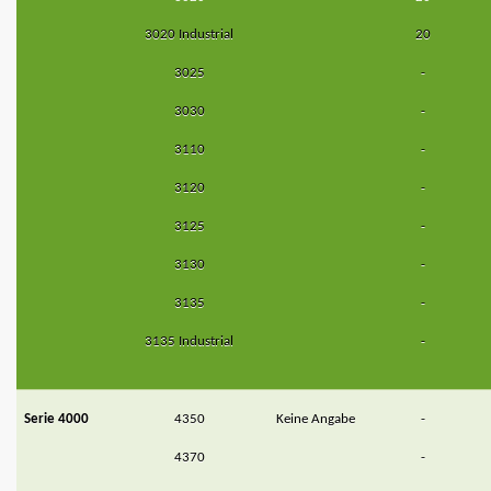
3020 Industrial
20
3025
-
3030
-
3110
-
3120
-
3125
-
3130
-
3135
-
3135 Industrial
-
Serie 4000
4350
Keine Angabe
-
4370
-