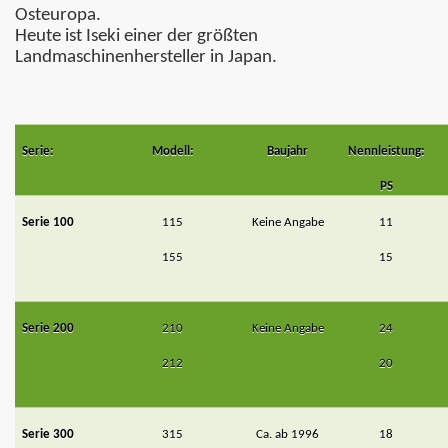
Osteuropa.
Heute ist Iseki einer der größten
Landmaschinenhersteller in Japan.
Serie:
Modell:
Baujahr
Nennleistung:
PS
Serie 100
115
Keine Angabe
11
155
15
Serie 200
210
Keine Angabe
24
212
20
Serie 300
315
Ca. ab 1996
18