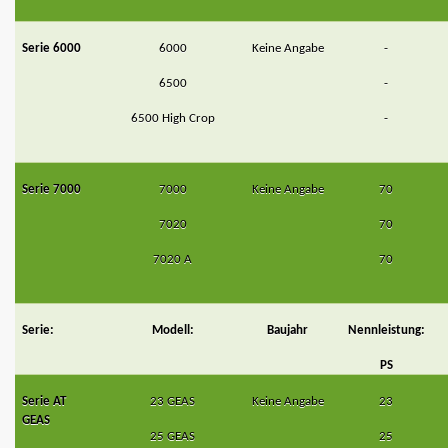
Serie 6000
6000
Keine Angabe
-
6500
-
6500 High Crop
-
Serie 7000
7000
Keine Angabe
70
7020
70
7020 A
70
Serie:
Modell:
Baujahr
Nennleistung:
PS
Serie AT
23 GEAS
Keine Angabe
23
GEAS
25 GEAS
25