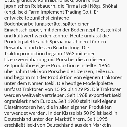
1926 gründete Kunisaburo Iseki, Sohn eines
japanischen Reisbauern, die Firma Iseki Nōgu Shōkai
(engl. Iseki Farm Implement Trading Co.). Er
entwickelte zunächst einfache
Bodenbearbeitungsgeräte, später einen
Einachsschlepper, mit dem der Boden gepflügt, gefräst
und kultiviert werden konnte. Heute umfasst die
Produktpalette auch Spezialmaschinen
für den
Reisanbau und dessen Bearbeitung. Die
Traktorproduktion begann 1963 mit einer
Lizenzvereinbarung mit Porsche, die zu diesem
Zeitpunkt ihre eigene Produktion einstellte. 1964
übernahm Iseki von Porsche die Lizenzen, Teile u.a.
und begann mit der Produktion von eigenen Traktoren
unter dem Namen Iseki. Die heutige Modellpalette
umfasst Traktoren von 15 PS bis 129 PS. Die Traktoren
werden weltweit vertrieben. Seit 1968 exportiert Iseki
organisiert nach Europa. Seit 1980 stellt Iseki eigene
Dieselmotoren her, die in allen eigenen Produkten
verwendet werden. In der Klasse bis 50 PS ist Iseki in
Deutschland unter den Marktführern. Seit 1995
erschließt Iseki von Deutschland aus den Markt in