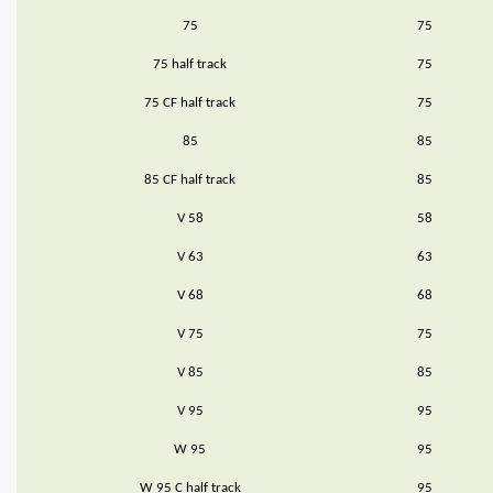
75
75
75 half track
75
75 CF half track
75
85
85
85 CF half track
85
V 58
58
V 63
63
V 68
68
V 75
75
V 85
85
V 95
95
W 95
95
W 95 C half track
95