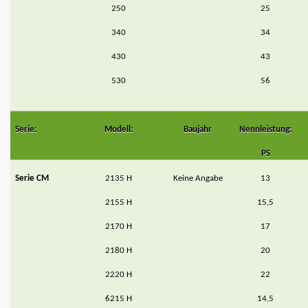
250
25
340
34
430
43
530
56
Serie:
Modell:
Baujahr
Nennleistung:
PS
Serie CM
2135 H
Keine Angabe
13
2155 H
15,5
2170 H
17
2180 H
20
2220 H
22
6215 H
14,5