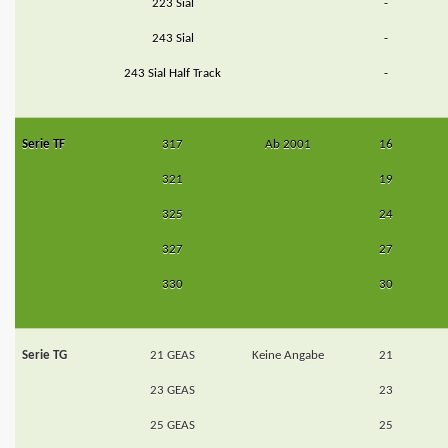
223 Sial
-
243 Sial
-
243 Sial Half Track
-
Serie TF
317
Ab 2001
16
321
19
325
24
327
27
330
30
Serie TG
21 GEAS
Keine Angabe
21
23 GEAS
23
25 GEAS
25