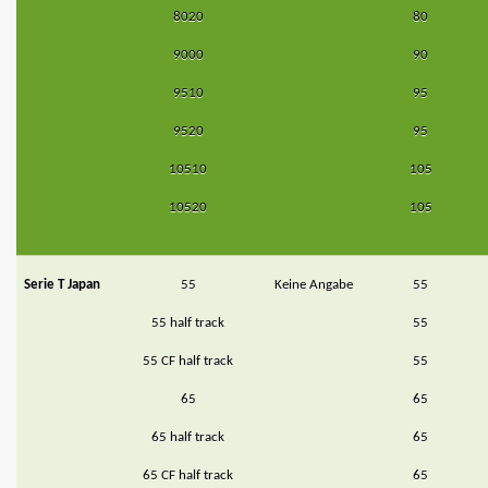
8020
80
9000
90
9510
95
9520
95
10510
105
10520
105
Serie T Japan
55
Keine Angabe
55
55 half track
55
55 CF half track
55
65
65
65 half track
65
65 CF half track
65