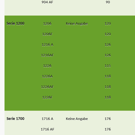
904 AF
90
Serie 1200
1206
Keine Angabe
120
1206F
120
1216 A
126
1216AF
126
1226
115
1226A
118
1226AF
118
1226F
118
Serie 1700
1716 A
Keine Angabe
176
1716 AF
176