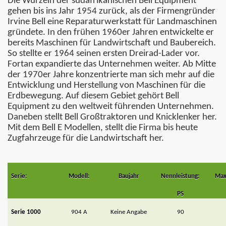
Die Wurzeln der südafrikanischen Bell Equipment
gehen bis ins Jahr 1954 zurück, als der Firmengründer
Irvine Bell eine Reparaturwerkstatt für Landmaschinen
gründete. In den frühen 1960er Jahren entwickelte er
bereits Maschinen für Landwirtschaft und Baubereich.
So stellte er 1964 seinen ersten Dreirad-Lader vor.
Fortan expandierte das Unternehmen weiter. Ab Mitte
der 1970er Jahre konzentrierte man sich mehr auf die
Entwicklung und Herstellung von Maschinen für die
Erdbewegung. Auf diesem Gebiet gehört Bell
Equipment zu den weltweit führenden Unternehmen.
Daneben stellt Bell Großtraktoren und Knicklenker her.
Mit dem Bell E Modellen, stellt die Firma bis heute
Zugfahrzeuge für die Landwirtschaft her.
Serie:
Modell:
Baujahr
Nennleistung:
Max
PS
Serie 1000
904 A
Keine Angabe
90