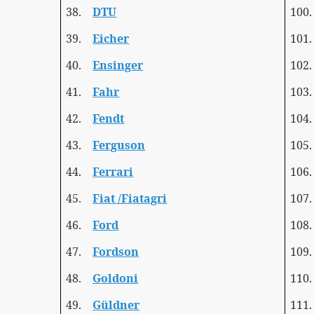
38.
DTU
100.
39.
Eicher
101.
40.
Ensinger
102.
41.
Fahr
103.
42.
Fendt
104.
43.
Ferguson
105.
44.
Ferrari
106.
45.
Fiat
/Fiatagri
107.
46.
Ford
108.
47.
Fordson
109.
48.
Goldoni
110.
49.
Güldner
111.