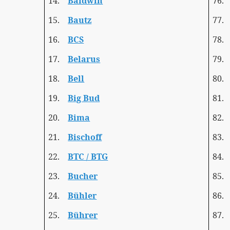
14.
Baldwin
76.
15.
Bautz
77.
16.
BCS
78.
17.
Belarus
79.
18.
Bell
80.
19.
Big Bud
81.
20.
Bima
82.
21.
Bischoff
83.
22.
BTC / BTG
84.
23.
Bucher
85.
24.
Bühler
86.
25.
Bührer
87.